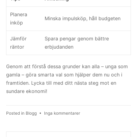
Planera
Minska impulsköp, håll budgeten
inköp
Jämför
Spara pengar genom bättre
räntor
erbjudanden
Genom att förstå dessa grunder kan alla – unga som
gamla – göra smarta val som hjälper dem nu och i
framtiden. Lycka till med ditt nästa steg mot en
sundare ekonomi!
till
Posted in
Blogg
•
Inga kommentarer
Omsättning
Lån
Betyder